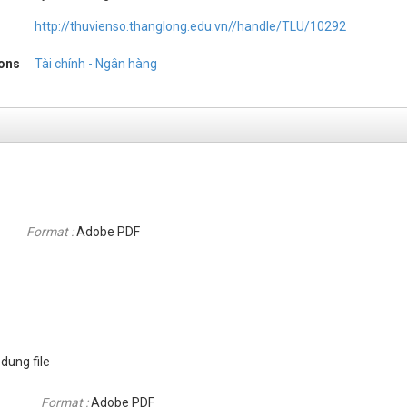
http://thuvienso.thanglong.edu.vn//handle/TLU/10292
ions
Tài chính - Ngân hàng
Format :
Adobe PDF
dung file
Format :
Adobe PDF