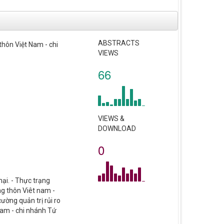
ABSTRACTS
thôn Việt Nam - chi
VIEWS
66
VIEWS &
DOWNLOAD
0
mại. - Thực trạng
ng thôn Viêt nam -
ường quản trị rủi ro
nam - chi nhánh Tứ