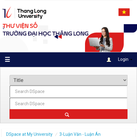
Skip
navigation
☰
Login
DSpace at My University
3-Luận Văn - Luận Án