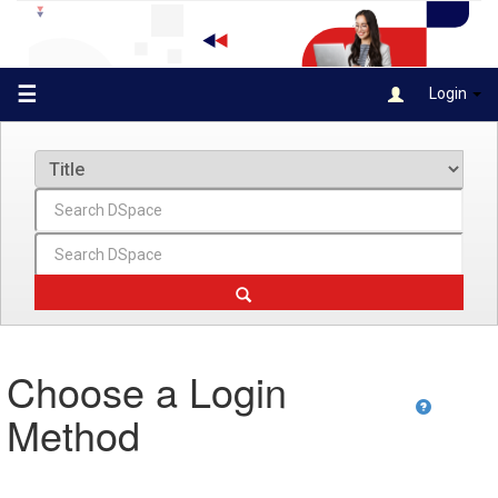
Skip
navigation
☰
Login
Choose a Login
Method