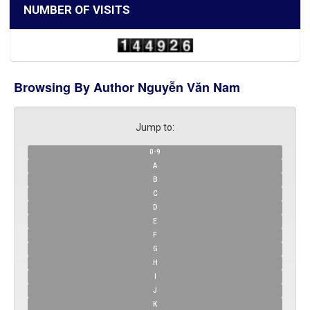
NUMBER OF VISITS
Browsing By Author Nguyễn Văn Nam
Jump to:
0-9
A
B
C
D
E
F
G
H
I
J
K