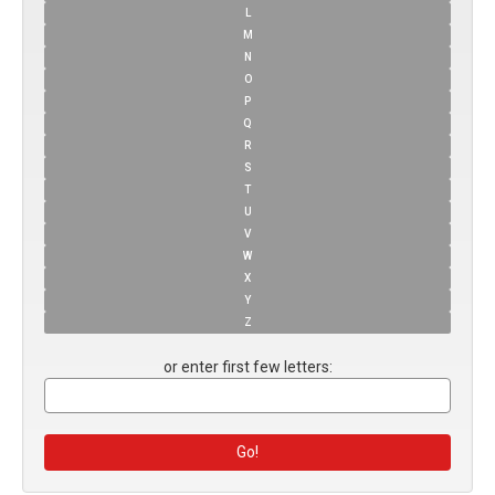
L
M
N
O
P
Q
R
S
T
U
V
W
X
Y
Z
or enter first few letters: