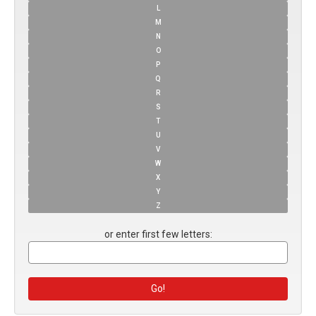
L
M
N
O
P
Q
R
S
T
U
V
W
X
Y
Z
or enter first few letters: