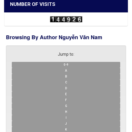
NUMBER OF VISITS
Browsing By Author Nguyễn Văn Nam
Jump to:
0-9
A
B
C
D
E
F
G
H
I
J
K